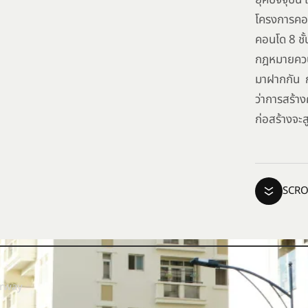
ยุคปัจจุบัน
โครงการคอนโ
คอนโด 8 ชั้
กฎหมายควบค
มาฝากกัน 
ว่าการสร้าง
ก่อสร้างจะส
SCRO
ู้
orway