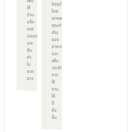
เพื่อ
ปัจจุบัน
ให้
โดย
บ้าน
เคารพ
แข็ง
คุณค่า
แรง
เดิม
ปลอดภัย
ของ
และ
อาคาร
คุ้ม
และ
ค่า
เพิ่ม
ใน
ประสิทธิภาพ
ระยะ
การ
ยาว
ใช้
งาน
ให้
ดี
ยิ่ง
ขึ้น