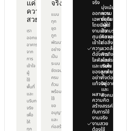
แค่
จริง
จริง
มุ่งเน้น
ความ
ออกแบบ
ความ
แบบ
สวย
เฉพาะคุณ
ยั่งยืน
ทุก
โดยมีผู้ใช้
และ
ชุด
งานเป็น
ความรับ
เรา
ถูก
ศูนย์กลาง
ผิดชอบ
ออกแบบ
เข้าใจ
ต่อสิ่ง
พัฒนา
อาคาร
ความ
แวดล้อม
อย่าง
จาก
ต้องการ
คิดถึง
เป็น
การ
ไลฟ์สไตล์
ผลกระ
ระบบ
และบริบท
ทบใน
เข้าใจ
ชัดเจน
ของลูกค้า
ระยะยาว
ผู้
อย่าง
ทั้งต่อผู้
ครบ
ใช้
แท้จริง
อยู่อาศัย
ถ้วน
พื้นที่
และ
พร้อม
และ
ผสาน
สังคม
ใช้
ความคิด
บริบท
ขอ
สร้างสรรค์
จริง
กับการใช้
อนุญาต
เพื่อ
งานจริง
และ
ให้
งานสวย
ก่อสร้าง
ทุก
ต้องใช้