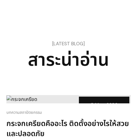
[LATEST BLOG]
ส
า
ร
ะ
น
า
อ
า
น
5 May, 2026
บทความสถาปัตยกรรม
กระจกเครียดคืออะไร ติดตั้งอย่างไรให้สวย
และปลอดภัย