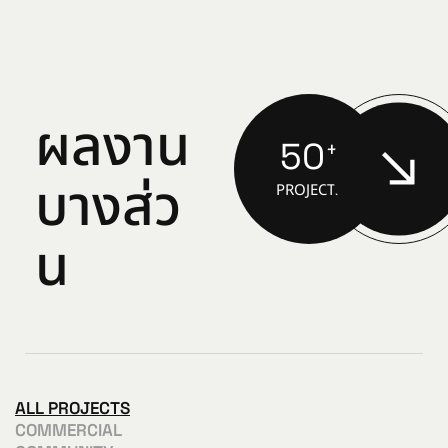
ผ
ล
ง
า
น
50
+
บ
า
ง
ส
ว
PROJECTS
น
ALL PROJECTS
COMMERCIAL