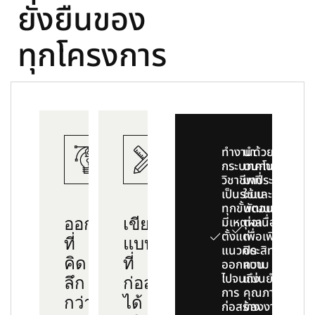
ยั่งยืนของ
ทุกโครงการ
ทำงานด้วย
นำ
กระบวนการ
เทคโนโลยี
วิชาชีพที่
มาประยุกต์
เป็นระบบ
ใช้และ
ทุกขั้นตอน
พัฒนาอย่าง
ออกแบบ
เขียน
มีเหตุผล
ต่อเนื่อง
ตั้งแต่
เพื่อเพิ่ม
ที่
แบบ
แนวคิด
ประสิทธิภาพ
คิด
ที่
ออกแบบ
ความ
ไปจนถึง
แม่นยำ และ
ลึก
ก่อสร้าง
การ
คุณภาพ
กว่า
ได้
ก่อสร้าง
ของงาน