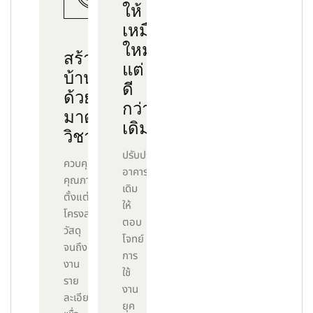
ให้
เหมือน
ใหม่…
สร้าง
แต่
บ้าน
ดี
ด้วย
กว่า
มาตรฐาน
เดิม
วิชาชีพ
ปรับปรุง
ควบคุม
อาคาร
คุณภาพ
เดิม
ตั้งแต่
ให้
โครงสร้าง
ตอบ
วัสดุ
โจทย์
จนถึง
การ
งาน
ใช้
ราย
งาน
ละเอียด
ยุค