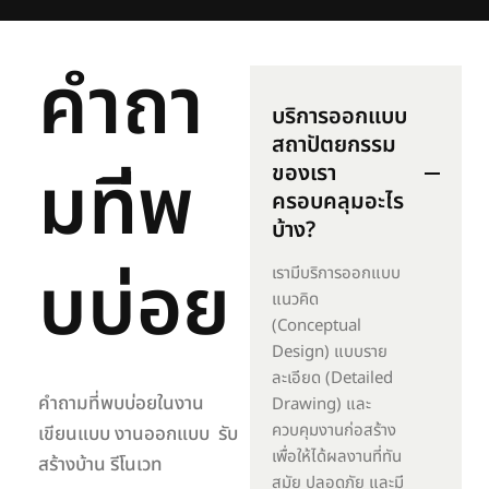
ค
ำ
ถ
า
บริการออกแบบ
สถาปัตยกรรม
ม
ท
พ
ของเรา
ครอบคลุมอะไร
บ้าง?
บ
บ
อ
ย
เรามีบริการออกแบบ
แนวคิด
(Conceptual
Design) แบบราย
ละเอียด (Detailed
คำถามที่พบบ่อยในงาน
Drawing) และ
ควบคุมงานก่อสร้าง
เขียนแบบ งานออกแบบ รับ
เพื่อให้ได้ผลงานที่ทัน
สร้างบ้าน รีโนเวท
สมัย ปลอดภัย และมี