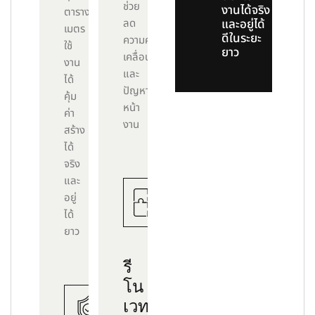
ช่วย
งานได้จริง
ตาราง
ลด
และอยู่ได้
เมตร
ดีในระยะ
ความคลาด
ใช้
ยาว
เคลื่อน
งาน
และ
ได้
ปัญหา
คุ้ม
หน้า
ค่า
งาน
สร้าง
ได้
จริง
และ
อยู่
ได้
ยาว
รี
โน
เวท