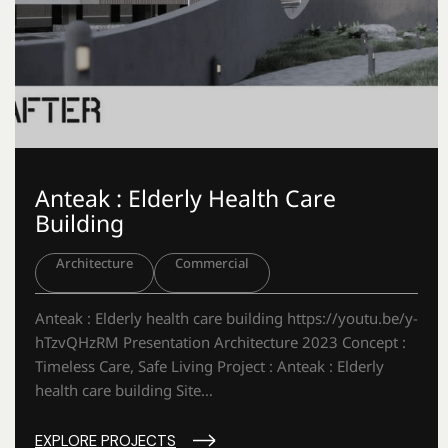
Anteak : Elderly Health Care
Building
Architecture
Commercial
Anteak : Elderly health care building https://youtu.be/y-
hTzvQHzRM Presentation Architecture 2023 Concept :
Timeless Care, Safe Living Project : Anteak : Elderly
health care building Site…
EXPLORE PROJECTS