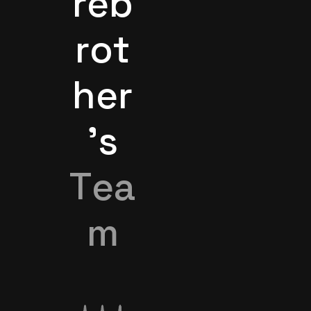
r
e
b
r
o
t
h
e
r
’
s
T
e
a
m