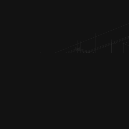
) 89-