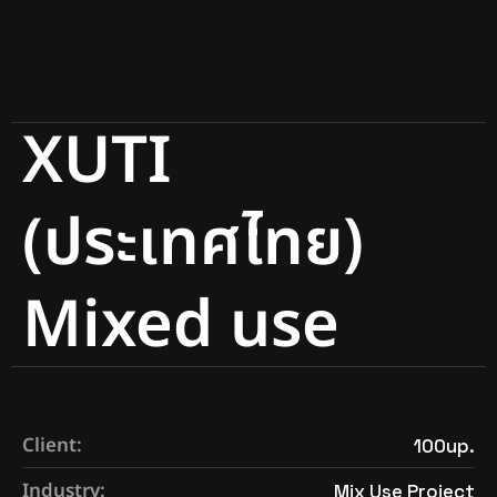
XUTI
(ประเทศไทย)
Mixed use
Client:
100up.
Industry:
Mix Use Project