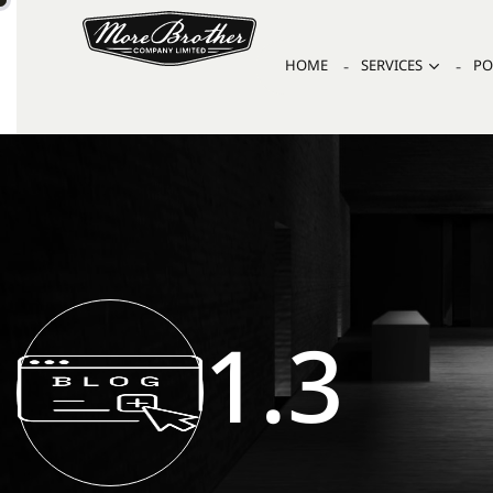
HOME
SERVICES
PO
1.3