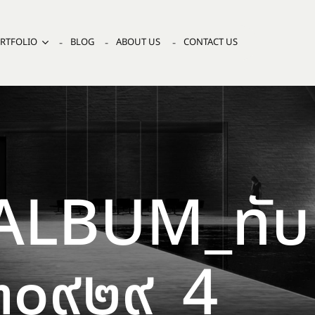
RTFOLIO
BLOG
ABOUT US
CONTACT US
ALBUM_ทับ
๒๓๐๙๒๙_4