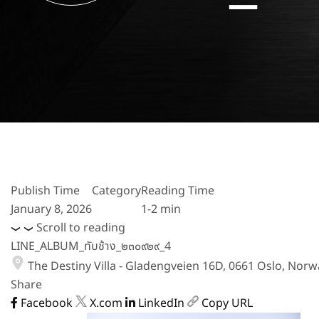
Publish Time
Category
Reading Time
January 8, 2026
1-2 min
Scroll to reading
LINE_ALBUM_ทับช้าง_๒๓๐๙๒๙_4
The Destiny Villa - Gladengveien 16D, 0661 Oslo, Norw
Share
Facebook
X.com
LinkedIn
Copy URL