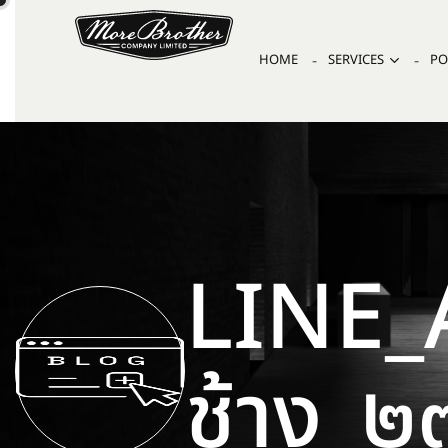
HOME
SERVICES
PO
LINE_
ช้าง_