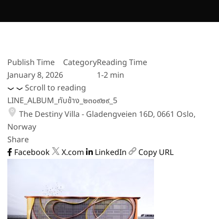
Publish Time
Category
Reading Time
January 8, 2026
1-2 min
Scroll to reading
LINE_ALBUM_ทับช้าง_๒๓๐๙๒๙_5
The Destiny Villa - Gladengveien 16D, 0661 Oslo,
Norway
Share
Facebook
X.com
LinkedIn
Copy URL