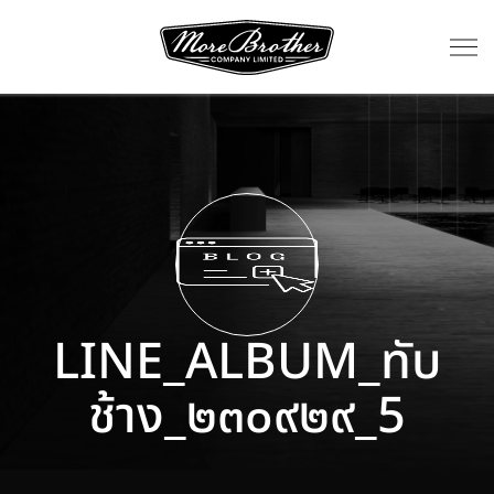
LINE_ALBUM_ทับ
ช้าง_๒๓๐๙๒๙_5