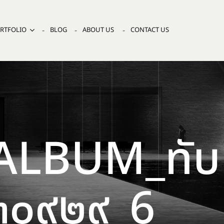
RTFOLIO
BLOG
ABOUT US
CONTACT US
ALBUM_ทับ
๒๓๐๙๒๙_6