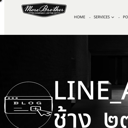
HOME
SERVICES
PO
LINE_
ช้าง_