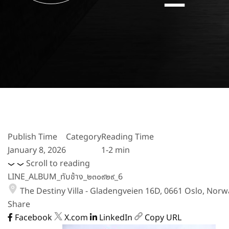
Publish Time
Category
Reading Time
January 8, 2026
1-2 min
Scroll to reading
LINE_ALBUM_ทับช้าง_๒๓๐๙๒๙_6
The Destiny Villa - Gladengveien 16D, 0661 Oslo, Norw
Share
Facebook
X.com
LinkedIn
Copy URL